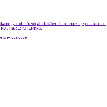
nkamogyorod.hu/szolgaltatas/berelheto-munkagep-mitsubishi-
TNDJThBdEclMTElRkNG/
.
he previous page
.