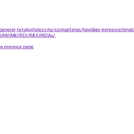
general-tetokivitelezo.hu/szolgaltatas/havidijas-keresooptimal
MjIlMkIlRDclMUUlNDAu/
.
he previous page
.