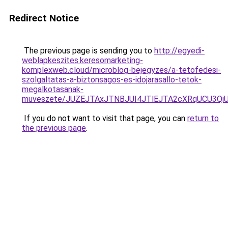
Redirect Notice
The previous page is sending you to
http://egyedi-
weblapkeszites.keresomarketing-
komplexweb.cloud/microblog-bejegyzes/a-tetofedesi-
szolgaltatas-a-biztonsagos-es-idojarasallo-tetok-
megalkotasanak-
muveszete/JUZEJTAxJTNBJUI4JTlEJTA2cXRqUCU3QiU5
If you do not want to visit that page, you can
return to
the previous page
.